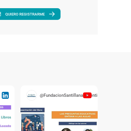
QUIERO REGISTRARME
@FundacionSantillanaArgentina