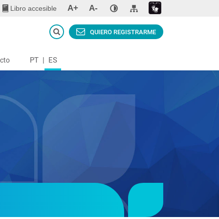
A+
A-
Libro accesible
QUIERO REGISTRARME
PT
|
ES
cto