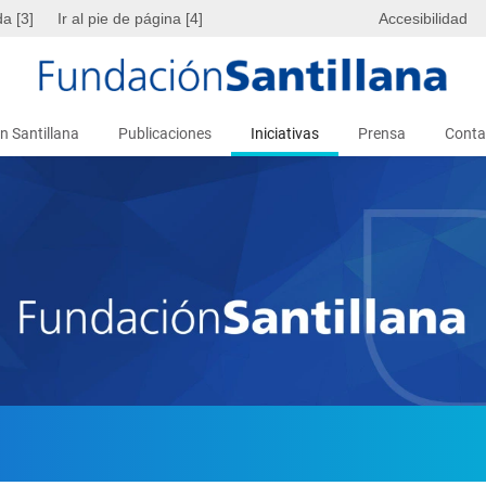
da [3]
Ir al pie de página [4]
Accesibilidad
n Santillana
Publicaciones
Iniciativas
Prensa
Conta