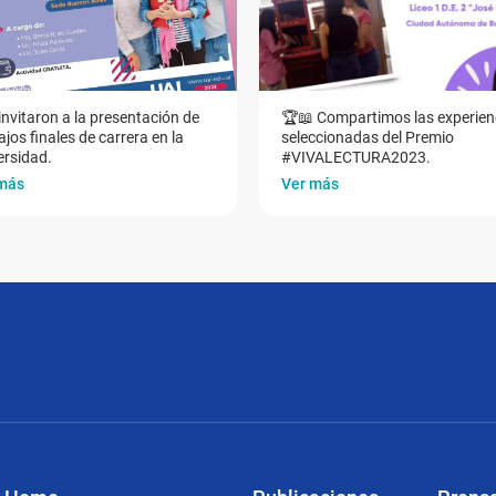
invitaron a la presentación de
🏆📖 Compartimos las experien
jos finales de carrera en la
seleccionadas del Premio
ersidad.
#VIVALECTURA2023.
más
Ver más