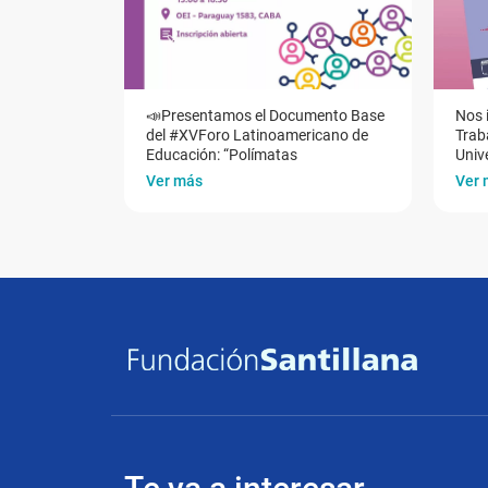
📣Presentamos el Documento Base
Nos 
del #XVForo Latinoamericano de
Traba
Educación: “Polímatas
Univ
Ver más
Ver 