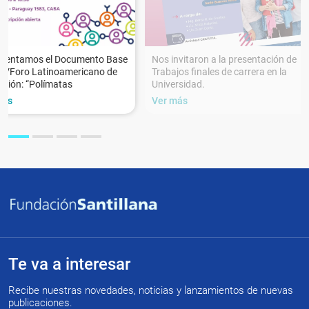
esentamos el Documento Base
Nos invitaron a la presentación de
XVForo Latinoamericano de
Trabajos finales de carrera en la
ción: “Polímatas
Universidad.
más
Ver más
Te va a interesar
Recibe nuestras novedades, noticias y lanzamientos de nuevas
publicaciones.