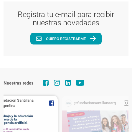
Registra tu e-mail para recibir
nuestras novedades
QUIERO REGISTRARME
Nuestras redes
Fundación Santillana
@fundacionsantillanaarg
Argentina