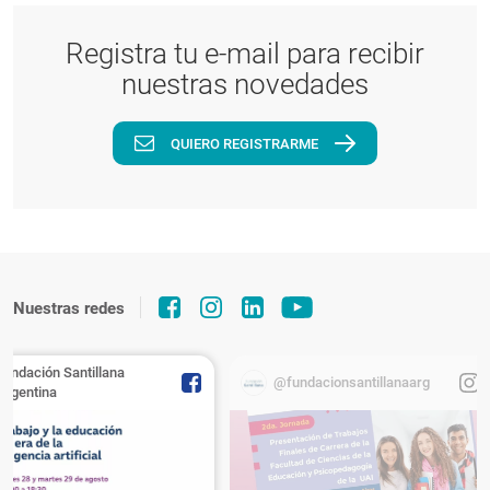
Registra tu e-mail para recibir
nuestras novedades
QUIERO REGISTRARME
Nuestras redes
Fundación Santillana
@fundacionsantillanaarg
Argentina