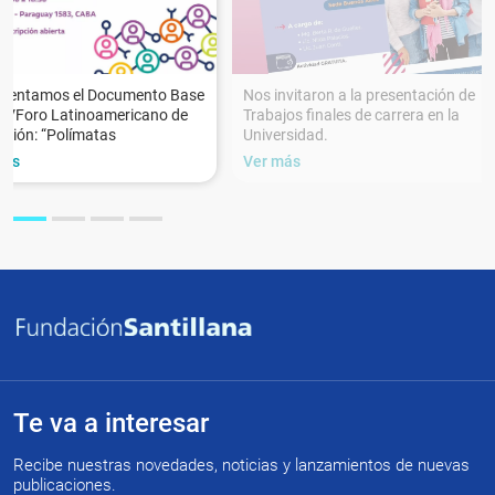
esentamos el Documento Base
Nos invitaron a la presentación de
XVForo Latinoamericano de
Trabajos finales de carrera en la
ción: “Polímatas
Universidad.
más
Ver más
Te va a interesar
Recibe nuestras novedades, noticias y lanzamientos de nuevas
publicaciones.