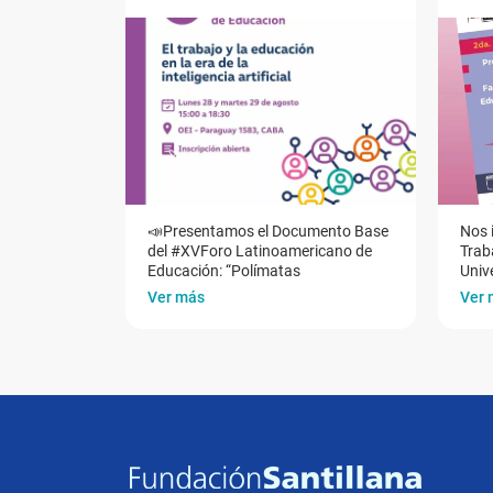
📣Presentamos el Documento Base
Nos 
del #XVForo Latinoamericano de
Traba
Educación: “Polímatas
Univ
Ver más
Ver 