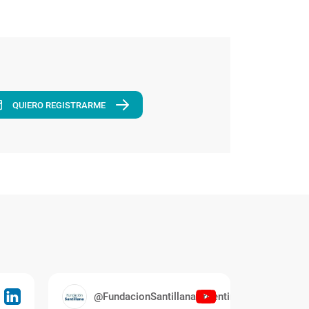
QUIERO REGISTRARME
@FundacionSantillanaArgentina