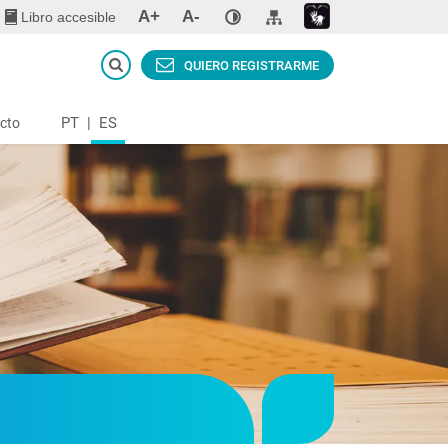
A+
A-
Libro accesible
QUIERO REGISTRARME
PT
|
ES
cto