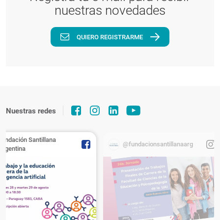
nuestras novedades
QUIERO REGISTRARME
Nuestras redes
Fundación Santillana
@fundacionsantillanaarg
Argentina