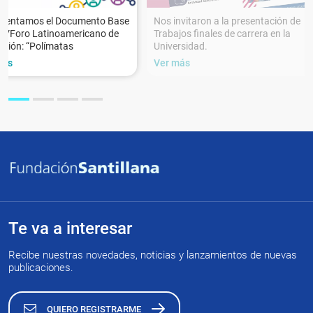
esentamos el Documento Base
Nos invitaron a la presentación de
XVForo Latinoamericano de
Trabajos finales de carrera en la
ción: “Polímatas
Universidad.
más
Ver más
Te va a interesar
Recibe nuestras novedades, noticias y lanzamientos de nuevas
publicaciones.
QUIERO REGISTRARME