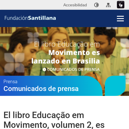
Accesibilidad
Fun
San
Publi
Prensa
Comunicados de prensa
Ini
P
El libro Educação em
Co
Movimento, volumen 2, es