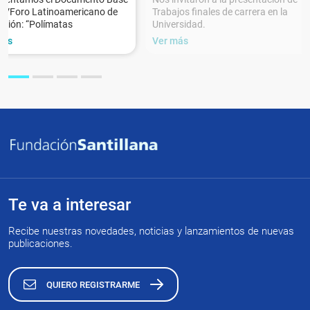
XVForo Latinoamericano de
Trabajos finales de carrera en la
ción: “Polímatas
Universidad.
más
Ver más
Te va a interesar
Recibe nuestras novedades, noticias y lanzamientos de nuevas
publicaciones.
QUIERO REGISTRARME