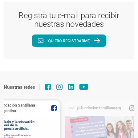
Registra tu e-mail para recibir
nuestras novedades
QUIERO REGISTRARME
Nuestras redes
Fundación Santillana
@fundacionsantillanaarg
Argentina