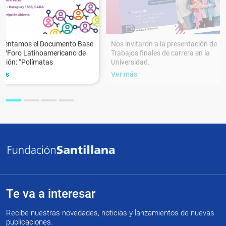
esentamos el Documento Base
Nos invitaron a la presentación de
XVForo Latinoamericano de
Trabajos finales de carrera en la
ción: “Polímatas
Universidad.
más
Ver más
Te va a interesar
Recibe nuestras novedades, noticias y lanzamientos de nuevas
publicaciones.