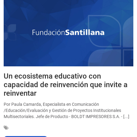
Un ecosistema educativo con
E
a
capacidad de reinvención que invite a
e
reinventar
a
Por Paula Camarda, Especialista en Comunicación
E
/Educación/Evaluación y Gestión de Proyectos Institucionales
C
Multisectoriales. Jefe de Producto - BOLDT IMPRESORES S.A. - [...]
In