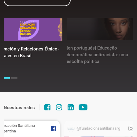
[en portugués] Educação
ucación y Relaciones Étnico-
democrática antirracista: uma
ciales en Brasil
escolha política
Nuestras redes
Fundación Santillana
@fundacionsantillanaarg
Argentina