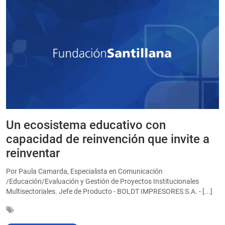
Un ecosistema educativo con
E
a
capacidad de reinvención que invite a
e
reinventar
a
Por Paula Camarda, Especialista en Comunicación
E
/Educación/Evaluación y Gestión de Proyectos Institucionales
C
Multisectoriales. Jefe de Producto - BOLDT IMPRESORES S.A. - [...]
In