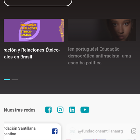
[en portugués] Educação
ucación y Relaciones Étnico-
democrática antirracista: uma
ciales en Brasil
escolha política
Nuestras redes
Fundación Santillana
@fundacionsantillanaarg
Argentina