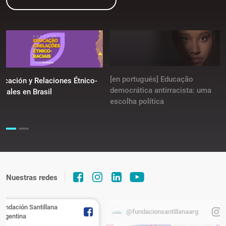
[en portugués] Educação
ucación y Relaciones Étnico-
democrática antirracista: uma
ciales en Brasil
escolha política
Nuestras redes
Fundación Santillana
@fundacionsantillanaarg
Argentina