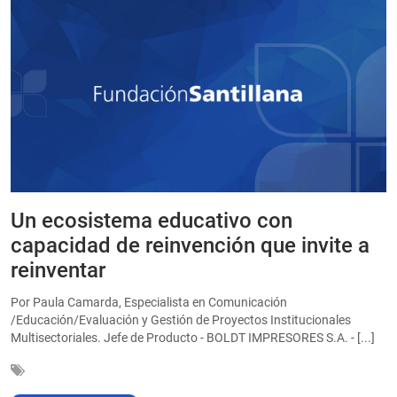
Un ecosistema educativo con
E
a
capacidad de reinvención que invite a
e
reinventar
a
Por Paula Camarda, Especialista en Comunicación
E
/Educación/Evaluación y Gestión de Proyectos Institucionales
C
Multisectoriales. Jefe de Producto - BOLDT IMPRESORES S.A. - [...]
In