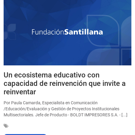
Un ecosistema educativo con
E
a
capacidad de reinvención que invite a
e
reinventar
a
Por Paula Camarda, Especialista en Comunicación
E
/Educación/Evaluación y Gestión de Proyectos Institucionales
C
Multisectoriales. Jefe de Producto - BOLDT IMPRESORES S.A. - [...]
In