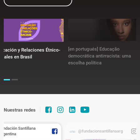
[en portugués] Educação
ucación y Relaciones Étnico-
democrática antirracista: uma
ciales en Brasil
escolha política
Nuestras redes
Fundación Santillana
@fundacionsantillanaarg
Argentina