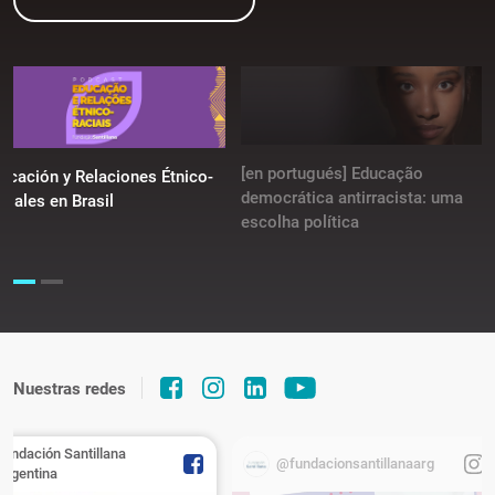
[en portugués] Educação
ucación y Relaciones Étnico-
democrática antirracista: uma
ciales en Brasil
escolha política
Nuestras redes
Fundación Santillana
@fundacionsantillanaarg
Argentina