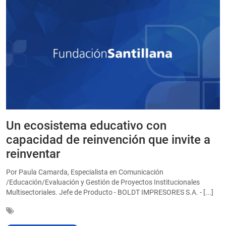
Un ecosistema educativo con
E
a
capacidad de reinvención que invite a
e
reinventar
a
Por Paula Camarda, Especialista en Comunicación
E
/Educación/Evaluación y Gestión de Proyectos Institucionales
C
Multisectoriales. Jefe de Producto - BOLDT IMPRESORES S.A. - [...]
In