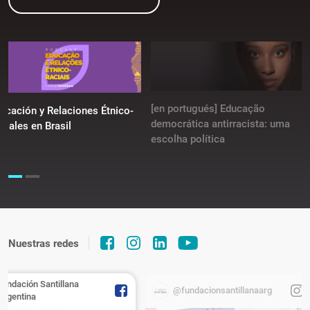
[en portugués] Educação
ucación y Relaciones Étnico-
democrática antirracista: uma
ciales en Brasil
escolha política
Nuestras redes
Fundación Santillana
@fundacionsantillanaarg
Argentina