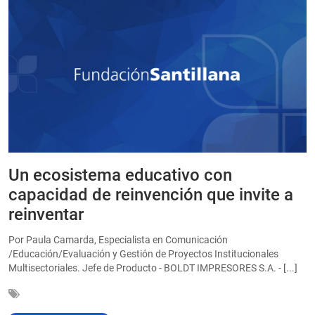
Un ecosistema educativo con
E
a
capacidad de reinvención que invite a
e
reinventar
a
Por Paula Camarda, Especialista en Comunicación
E
/Educación/Evaluación y Gestión de Proyectos Institucionales
C
Multisectoriales. Jefe de Producto - BOLDT IMPRESORES S.A. - [...]
In