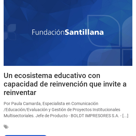
Un ecosistema educativo con
E
a
capacidad de reinvención que invite a
e
reinventar
a
Por Paula Camarda, Especialista en Comunicación
E
/Educación/Evaluación y Gestión de Proyectos Institucionales
C
Multisectoriales. Jefe de Producto - BOLDT IMPRESORES S.A. - [...]
In