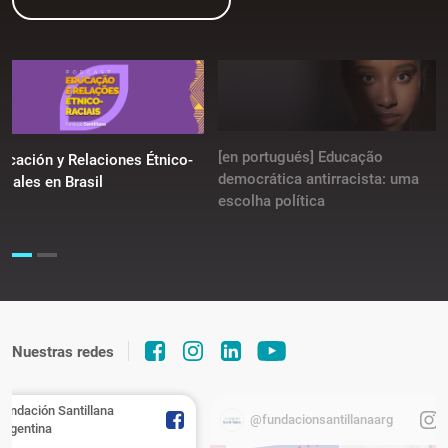
[en portugués] Educação
ucación y Relaciones Étnico-
democrática antirracista: uma
ciales en Brasil
escolha política
Nuestras redes
Fundación Santillana
@fundacionsantillanaarg
Argentina