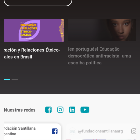
[en portugués] Educação
ucación y Relaciones Étnico-
democrática antirracista: uma
ciales en Brasil
escolha política
Nuestras redes
Fundación Santillana
@fundacionsantillanaarg
Argentina