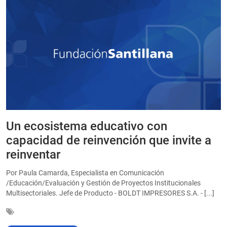
Un ecosistema educativo con
E
a
capacidad de reinvención que invite a
e
reinventar
a
Por Paula Camarda, Especialista en Comunicación
E
/Educación/Evaluación y Gestión de Proyectos Institucionales
C
Multisectoriales. Jefe de Producto - BOLDT IMPRESORES S.A. - [...]
In