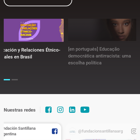
[en portugués] Educação
ucación y Relaciones Étnico-
democrática antirracista: uma
ciales en Brasil
escolha política
Nuestras redes
Fundación Santillana
@fundacionsantillanaarg
Argentina