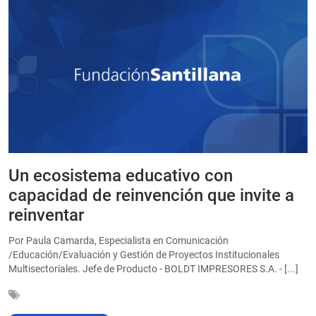
Un ecosistema educativo con
E
a
capacidad de reinvención que invite a
e
reinventar
a
Por Paula Camarda, Especialista en Comunicación
E
/Educación/Evaluación y Gestión de Proyectos Institucionales
C
Multisectoriales. Jefe de Producto - BOLDT IMPRESORES S.A. - [...]
In