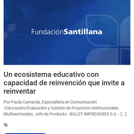
Un ecosistema educativo con
E
a
capacidad de reinvención que invite a
e
reinventar
a
Por Paula Camarda, Especialista en Comunicación
E
/Educación/Evaluación y Gestión de Proyectos Institucionales
C
Multisectoriales. Jefe de Producto - BOLDT IMPRESORES S.A. - [...]
In