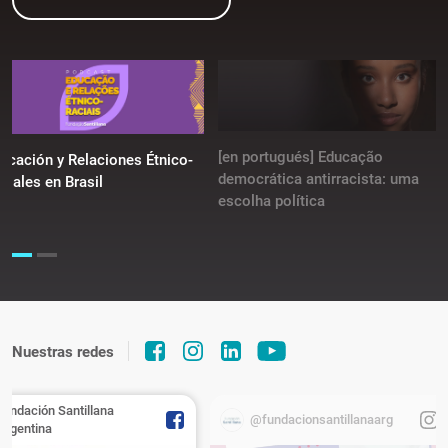
[en portugués] Educação
ucación y Relaciones Étnico-
democrática antirracista: uma
ciales en Brasil
escolha política
Nuestras redes
Fundación Santillana
@fundacionsantillanaarg
Argentina