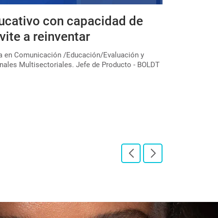
ucativo con capacidad de
Expedicio
vite a reinventar
educativa
colectivo
ta en Comunicación /Educación/Evaluación y
nales Multisectoriales. Jefe de Producto - BOLDT
En el marco de u
través de la Subs
"Expediciones pe[
LEER PUBLICAC