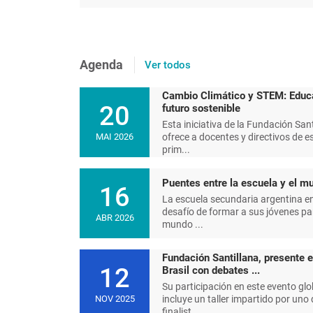
Agenda
Ver todos
Cambio Climático y STEM: Educ
20
futuro sostenible
Esta iniciativa de la Fundación Sant
ofrece a docentes y directivos de e
MAI 2026
prim...
Puentes entre la escuela y el mu
16
La escuela secundaria argentina en
desafío de formar a sus jóvenes pa
ABR 2026
mundo ...
Fundación Santillana, presente 
12
Brasil con debates ...
Su participación en este evento glo
incluye un taller impartido por uno 
NOV 2025
finalist...