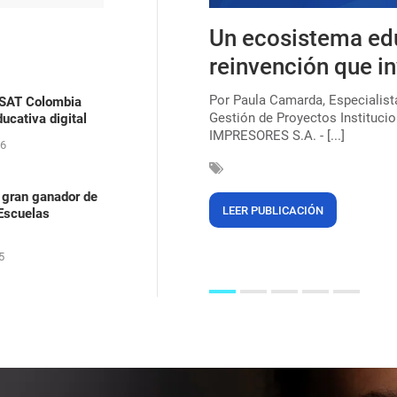
s, uma lei que ainda
Un ecosistema ed
ica para combater o
reinvención que in
Por Paula Camarda, Especialis
ASAT Colombia
Gestión de Proyectos Institucio
ucativa digital
çar a marca de 220 milhões de
IMPRESORES S.A. - [...]
egras (56%). Mas, mesmo após 135
26
 gran ganador de
LEER PUBLICACIÓN
 Escuelas
5