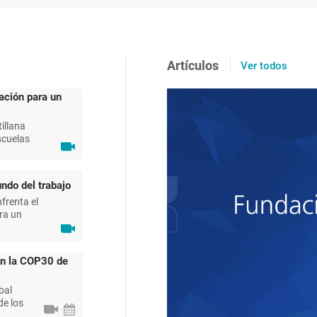
Artículos
Ver todos
ación para un
illana
scuelas
ndo del trabajo
frenta el
ra un
en la COP30 de
bal
de los