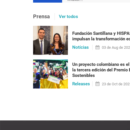
[en portugués] Após 20 ano
Prensa
Ver todos
precisa ser posta em prát
racismo
Fundación Santillana y HISP
impulsan la transformación ed
Nilma Lino Gomes Em 2023 o Brasil vai alcan
Notícias
habitantes, a maioria formada por pessoas n
03 de
Aug
de 20
anos do fim do reg[...]
Un proyecto colombiano es el
la tercera edición del Premio
Sostenibles
LEER PUBLICACIÓN
Releases
23 de
Oct
de 202