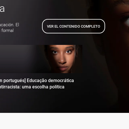
ta
ucación. El
VER EL CONTENIDO COMPLETO
 formal
en portugués] Educação democrática
tirracista: uma escolha política