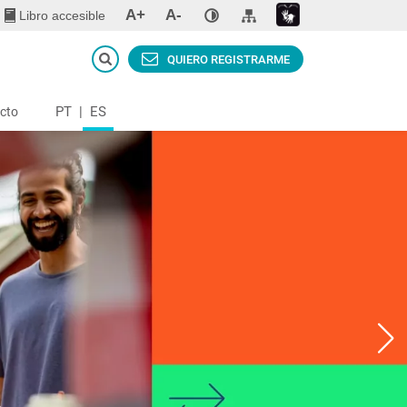
A+
A-
Libro accesible
QUIERO REGISTRARME
PT
|
ES
cto