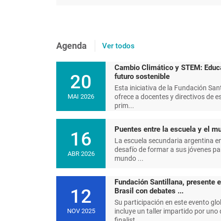
Agenda
Ver todos
Cambio Climático y STEM: Educ
20
futuro sostenible
Esta iniciativa de la Fundación Sant
ofrece a docentes y directivos de e
MAI 2026
prim...
Puentes entre la escuela y el mu
16
La escuela secundaria argentina en
desafío de formar a sus jóvenes pa
ABR 2026
mundo ...
Fundación Santillana, presente 
12
Brasil con debates ...
Su participación en este evento glo
incluye un taller impartido por uno 
NOV 2025
finalist...