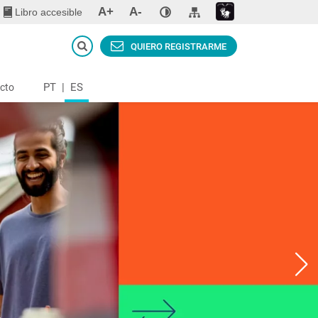
A+
A-
Libro accesible
QUIERO REGISTRARME
PT
|
ES
cto