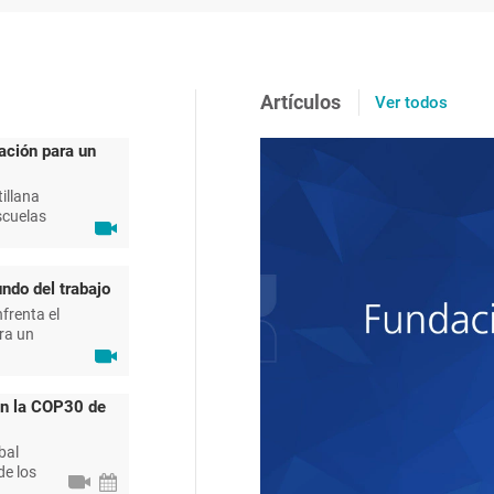
Artículos
Ver todos
ación para un
illana
scuelas
ndo del trabajo
frenta el
ra un
en la COP30 de
bal
de los