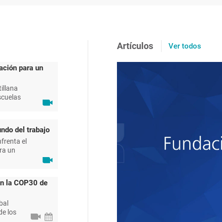
Artículos
Ver todos
ación para un
illana
scuelas
ndo del trabajo
frenta el
ra un
en la COP30 de
bal
de los