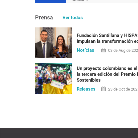
[en portugués] Após 20 ano
Prensa
Ver todos
precisa ser posta em prát
racismo
Fundación Santillana y HISP
impulsan la transformación ed
Nilma Lino Gomes Em 2023 o Brasil vai alcan
Notícias
habitantes, a maioria formada por pessoas n
03 de
Aug
de 20
anos do fim do reg[...]
Un proyecto colombiano es el
la tercera edición del Premio
Sostenibles
LEER PUBLICACIÓN
Releases
23 de
Oct
de 202