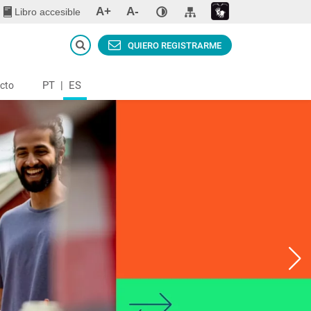
A+
A-
Libro accesible
QUIERO REGISTRARME
PT
|
ES
cto