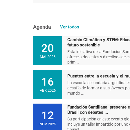
Agenda
Ver todos
Cambio Climático y STEM: Educ
20
futuro sostenible
Esta iniciativa de la Fundación Sant
ofrece a docentes y directivos de e
MAI 2026
prim...
Puentes entre la escuela y el mu
16
La escuela secundaria argentina en
desafío de formar a sus jóvenes pa
ABR 2026
mundo ...
Fundación Santillana, presente 
12
Brasil con debates ...
Su participación en este evento glo
incluye un taller impartido por uno 
NOV 2025
finalist...