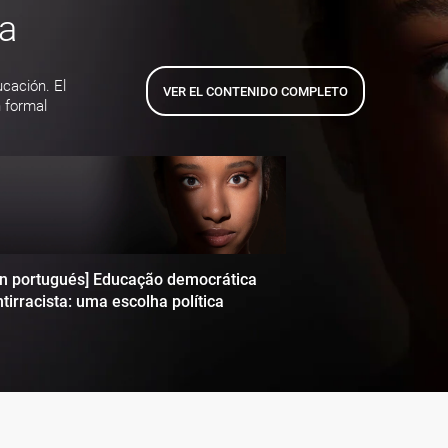
ta
ucación. El
VER EL CONTENIDO COMPLETO
 formal
en portugués] Educação democrática
tirracista: uma escolha política