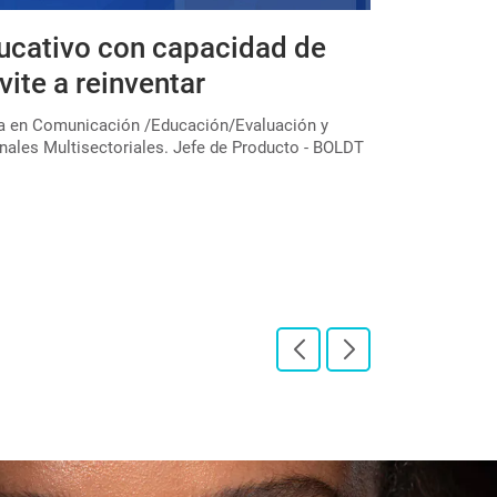
ucativo con capacidad de
Expedicio
vite a reinventar
educativa
colectivo
ta en Comunicación /Educación/Evaluación y
nales Multisectoriales. Jefe de Producto - BOLDT
En el marco de u
través de la Subs
"Expediciones pe[
LEER PUBLICAC