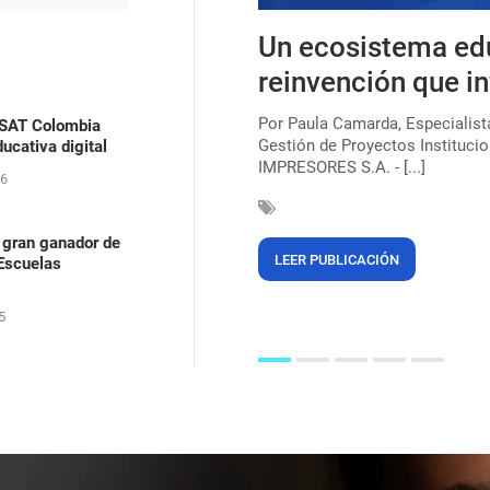
s, uma lei que ainda
Un ecosistema ed
ica para combater o
reinvención que in
Por Paula Camarda, Especialis
ASAT Colombia
Gestión de Proyectos Institucio
ucativa digital
çar a marca de 220 milhões de
IMPRESORES S.A. - [...]
egras (56%). Mas, mesmo após 135
26
 gran ganador de
LEER PUBLICACIÓN
 Escuelas
5