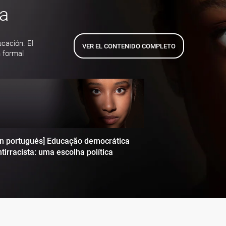
ta
ucación. El
VER EL CONTENIDO COMPLETO
 formal
en portugués] Educação democrática
tirracista: uma escolha política