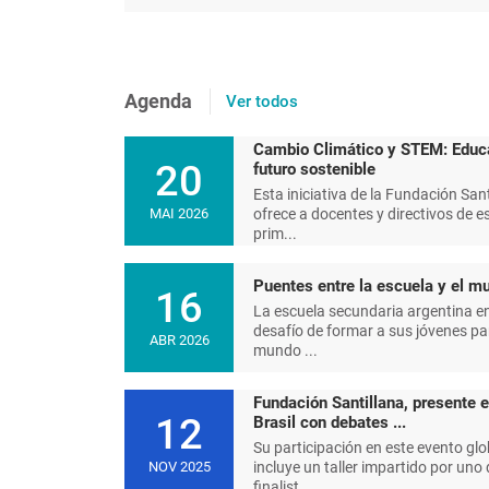
Agenda
Ver todos
Cambio Climático y STEM: Educ
20
futuro sostenible
Esta iniciativa de la Fundación Sant
ofrece a docentes y directivos de e
MAI 2026
prim...
Puentes entre la escuela y el mu
16
La escuela secundaria argentina en
desafío de formar a sus jóvenes pa
ABR 2026
mundo ...
Fundación Santillana, presente 
12
Brasil con debates ...
Su participación en este evento glo
incluye un taller impartido por uno 
NOV 2025
finalist...