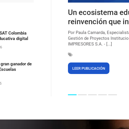
s, uma lei que ainda
Un ecosistema ed
ica para combater o
reinvención que in
Por Paula Camarda, Especialis
ASAT Colombia
Gestión de Proyectos Institucio
ucativa digital
çar a marca de 220 milhões de
IMPRESORES S.A. - [...]
egras (56%). Mas, mesmo após 135
26
 gran ganador de
LEER PUBLICACIÓN
 Escuelas
5