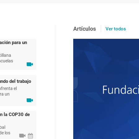
Artículos
Ver todos
ación para un
illana
scuelas
ndo del trabajo
frenta el
ra un
en la COP30 de
bal
de los