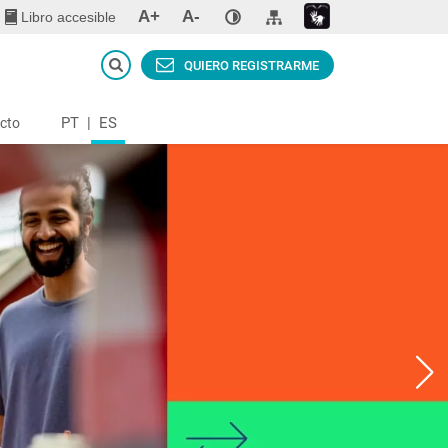
A+
A-
Libro accesible
QUIERO REGISTRARME
PT
|
ES
cto