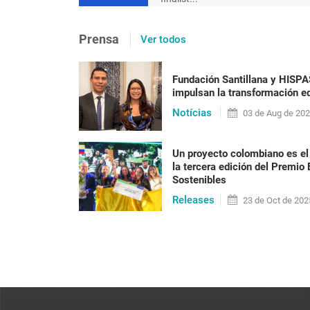
[en portugués] Após 20 ano
Prensa
Ver todos
precisa ser posta em prát
racismo
Fundación Santillana y HISP
impulsan la transformación ed
Nilma Lino Gomes Em 2023 o Brasil vai alcan
Notícias
habitantes, a maioria formada por pessoas n
03 de
Aug
de 20
anos do fim do reg[...]
Un proyecto colombiano es el
la tercera edición del Premio
Sostenibles
LEER PUBLICACIÓN
Releases
23 de
Oct
de 202