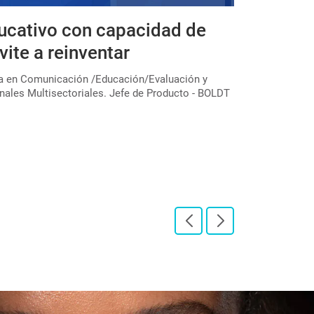
ucativo con capacidad de
Expedicio
vite a reinventar
educativa
colectivo
ta en Comunicación /Educación/Evaluación y
nales Multisectoriales. Jefe de Producto - BOLDT
En el marco de u
través de la Subs
"Expediciones pe[
LEER PUBLICAC