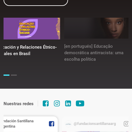
[en portugués] Educação
ucación y Relaciones Étnico-
democrática antirracista: uma
ciales en Brasil
escolha política
Nuestras redes
Fundación Santillana
@fundacionsantillanaarg
Argentina