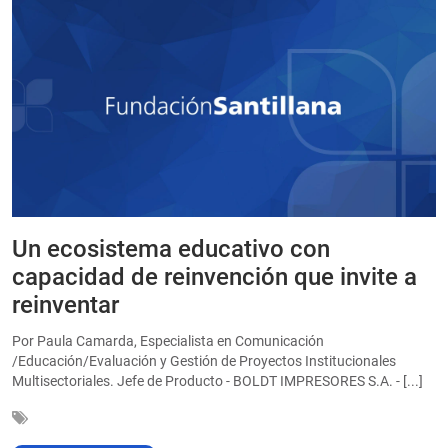
Un ecosistema educativo con
E
a
capacidad de reinvención que invite a
e
reinventar
a
Por Paula Camarda, Especialista en Comunicación
E
/Educación/Evaluación y Gestión de Proyectos Institucionales
C
Multisectoriales. Jefe de Producto - BOLDT IMPRESORES S.A. - [...]
In