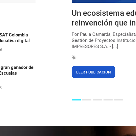
s, uma lei que ainda
Un ecosistema ed
ica para combater o
reinvención que in
Por Paula Camarda, Especialis
ASAT Colombia
Gestión de Proyectos Institucio
ucativa digital
çar a marca de 220 milhões de
IMPRESORES S.A. - [...]
egras (56%). Mas, mesmo após 135
26
 gran ganador de
LEER PUBLICACIÓN
 Escuelas
5