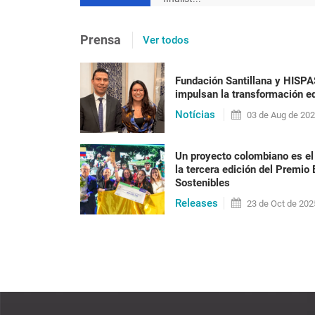
[en portugués] Após 20 ano
Prensa
Ver todos
precisa ser posta em prát
racismo
Fundación Santillana y HISP
impulsan la transformación ed
Nilma Lino Gomes Em 2023 o Brasil vai alcan
Notícias
habitantes, a maioria formada por pessoas n
03 de
Aug
de 20
anos do fim do reg[...]
Un proyecto colombiano es el
la tercera edición del Premio
Sostenibles
LEER PUBLICACIÓN
Releases
23 de
Oct
de 202