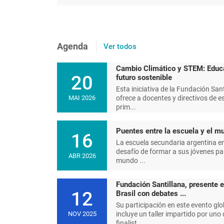
Agenda
Ver todos
Cambio Climático y STEM: Educ
20
futuro sostenible
Esta iniciativa de la Fundación Sant
ofrece a docentes y directivos de e
MAI 2026
prim...
Puentes entre la escuela y el mu
16
La escuela secundaria argentina en
desafío de formar a sus jóvenes pa
ABR 2026
mundo ...
Fundación Santillana, presente 
12
Brasil con debates ...
Su participación en este evento glo
incluye un taller impartido por uno 
NOV 2025
finalist...