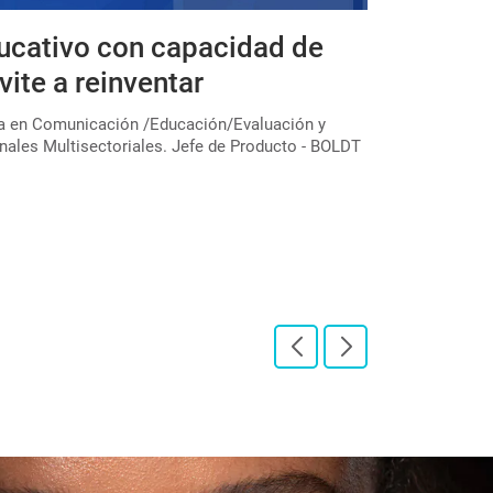
ucativo con capacidad de
Expedicio
vite a reinventar
educativa
colectivo
ta en Comunicación /Educación/Evaluación y
nales Multisectoriales. Jefe de Producto - BOLDT
En el marco de u
través de la Subs
"Expediciones pe[
LEER PUBLICAC