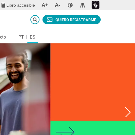
A+
A-
Libro accesible
QUIERO REGISTRARME
PT
|
ES
cto