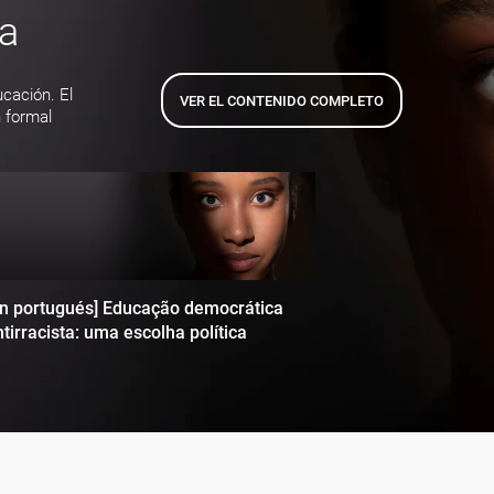
ta
ucación. El
VER EL CONTENIDO COMPLETO
 formal
en portugués] Educação democrática
tirracista: uma escolha política