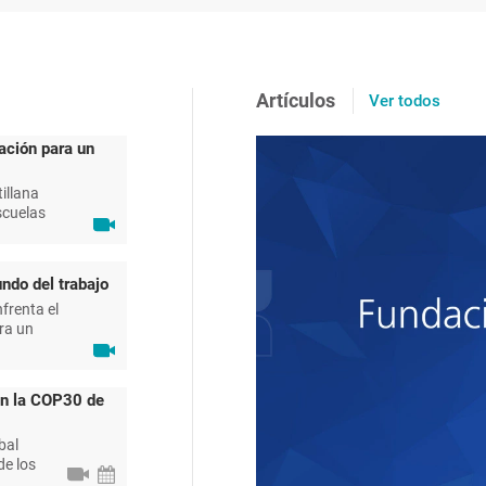
Artículos
Ver todos
ación para un
illana
scuelas
ndo del trabajo
frenta el
ra un
en la COP30 de
bal
de los