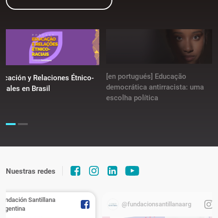
[en portugués] Educação
ucación y Relaciones Étnico-
democrática antirracista: uma
ciales en Brasil
escolha política
Nuestras redes
Fundación Santillana
@fundacionsantillanaarg
Argentina