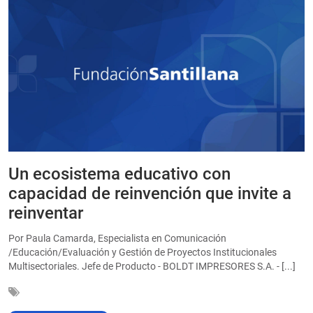
Un ecosistema educativo con
E
a
capacidad de reinvención que invite a
e
reinventar
a
Por Paula Camarda, Especialista en Comunicación
E
/Educación/Evaluación y Gestión de Proyectos Institucionales
C
Multisectoriales. Jefe de Producto - BOLDT IMPRESORES S.A. - [...]
In