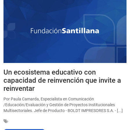
Un ecosistema educativo con
E
a
capacidad de reinvención que invite a
e
reinventar
a
Por Paula Camarda, Especialista en Comunicación
E
/Educación/Evaluación y Gestión de Proyectos Institucionales
C
Multisectoriales. Jefe de Producto - BOLDT IMPRESORES S.A. - [...]
In