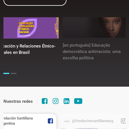
[en portugués] Educação
ucación y Relaciones Étnico-
democrática antirracista: uma
ciales en Brasil
escolha política
Nuestras redes
Fundación Santillana
@fundacionsantillanaarg
Argentina