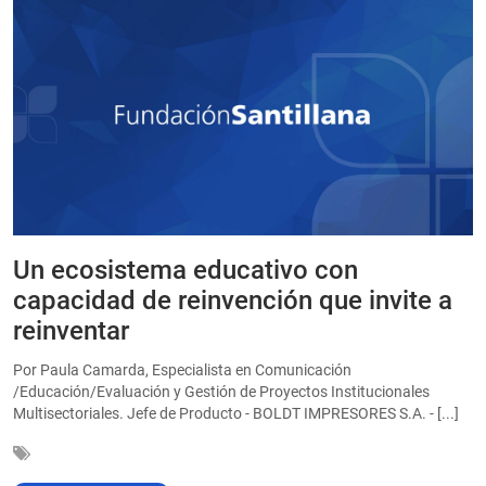
Un ecosistema educativo con
E
a
capacidad de reinvención que invite a
e
reinventar
a
Por Paula Camarda, Especialista en Comunicación
E
/Educación/Evaluación y Gestión de Proyectos Institucionales
C
Multisectoriales. Jefe de Producto - BOLDT IMPRESORES S.A. - [...]
In