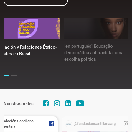
[en portugués] Educação
ucación y Relaciones Étnico-
democrática antirracista: uma
ciales en Brasil
escolha política
Nuestras redes
Fundación Santillana
@fundacionsantillanaarg
Argentina