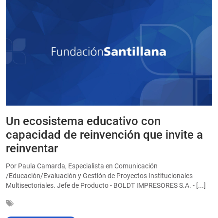
Un ecosistema educativo con
E
a
capacidad de reinvención que invite a
e
reinventar
a
Por Paula Camarda, Especialista en Comunicación
E
/Educación/Evaluación y Gestión de Proyectos Institucionales
C
Multisectoriales. Jefe de Producto - BOLDT IMPRESORES S.A. - [...]
In