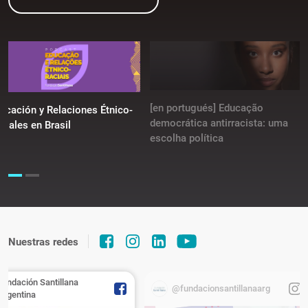
[en portugués] Educação
ucación y Relaciones Étnico-
democrática antirracista: uma
ciales en Brasil
escolha política
Nuestras redes
Fundación Santillana
@fundacionsantillanaarg
Argentina