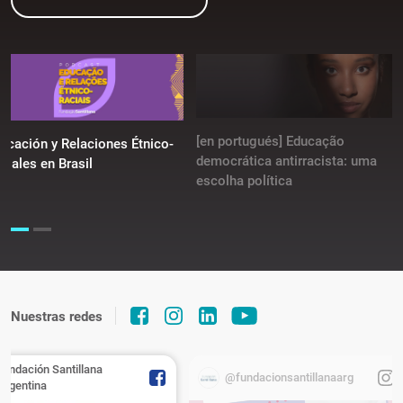
[en portugués] Educação
ucación y Relaciones Étnico-
democrática antirracista: uma
ciales en Brasil
escolha política
Nuestras redes
Fundación Santillana
@fundacionsantillanaarg
Argentina