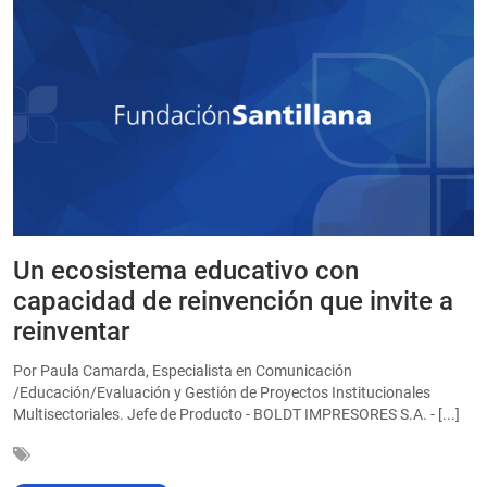
Un ecosistema educativo con
E
a
capacidad de reinvención que invite a
e
reinventar
a
Por Paula Camarda, Especialista en Comunicación
E
/Educación/Evaluación y Gestión de Proyectos Institucionales
C
Multisectoriales. Jefe de Producto - BOLDT IMPRESORES S.A. - [...]
In