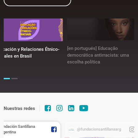
[en portugués] Educação
ucación y Relaciones Étnico-
democrática antirracista: uma
ciales en Brasil
escolha política
Nuestras redes
Fundación Santillana
@fundacionsantillanaarg
Argentina