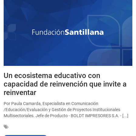
Un ecosistema educativo con
E
a
capacidad de reinvención que invite a
e
reinventar
a
Por Paula Camarda, Especialista en Comunicación
E
/Educación/Evaluación y Gestión de Proyectos Institucionales
C
Multisectoriales. Jefe de Producto - BOLDT IMPRESORES S.A. - [...]
In