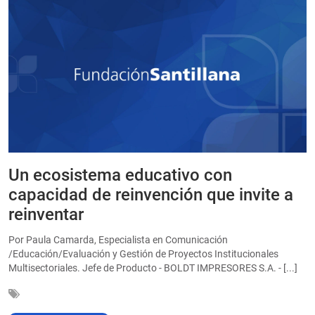
Un ecosistema educativo con
E
a
capacidad de reinvención que invite a
e
reinventar
a
Por Paula Camarda, Especialista en Comunicación
E
/Educación/Evaluación y Gestión de Proyectos Institucionales
C
Multisectoriales. Jefe de Producto - BOLDT IMPRESORES S.A. - [...]
In