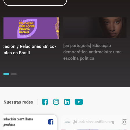
[en portugués] Educação
ucación y Relaciones Étnico-
democrática antirracista: uma
ciales en Brasil
escolha política
Nuestras redes
Fundación Santillana
@fundacionsantillanaarg
Argentina