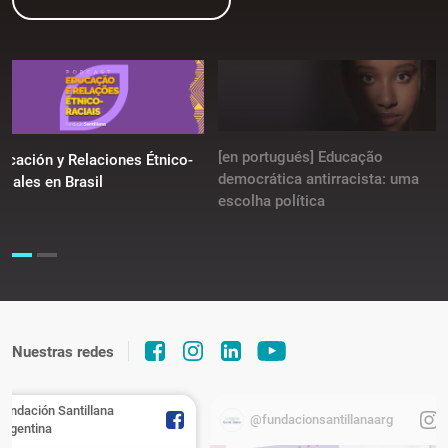
[en portugués] Educação
ucación y Relaciones Étnico-
democrática antirracista: uma
ciales en Brasil
escolha política
Nuestras redes
Fundación Santillana
@fundacionsantillanaarg
Argentina