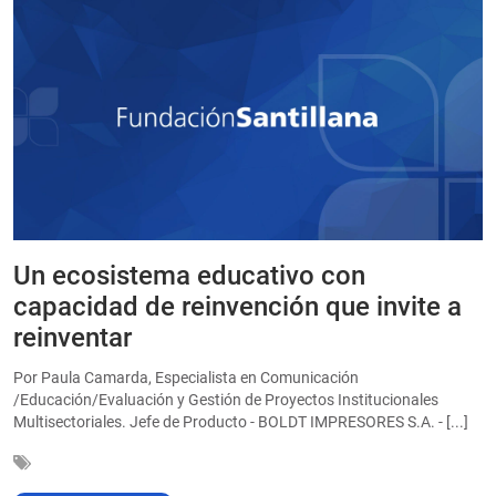
Un ecosistema educativo con
E
a
capacidad de reinvención que invite a
e
reinventar
a
Por Paula Camarda, Especialista en Comunicación
E
/Educación/Evaluación y Gestión de Proyectos Institucionales
C
Multisectoriales. Jefe de Producto - BOLDT IMPRESORES S.A. - [...]
In