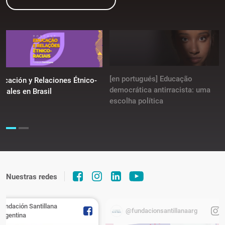
[en portugués] Educação
ucación y Relaciones Étnico-
democrática antirracista: uma
ciales en Brasil
escolha política
Nuestras redes
Fundación Santillana
@fundacionsantillanaarg
Argentina