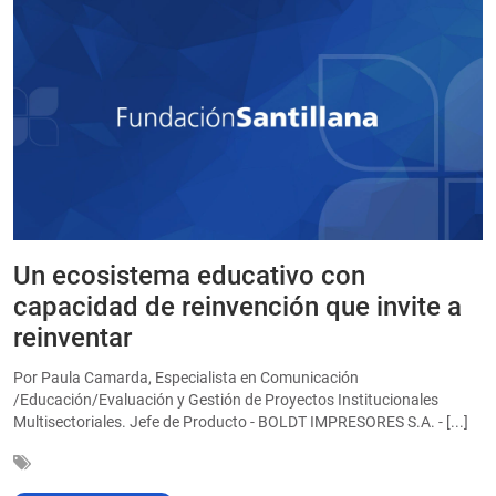
Un ecosistema educativo con
E
a
capacidad de reinvención que invite a
e
reinventar
a
Por Paula Camarda, Especialista en Comunicación
E
/Educación/Evaluación y Gestión de Proyectos Institucionales
C
Multisectoriales. Jefe de Producto - BOLDT IMPRESORES S.A. - [...]
In