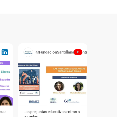
@FundacionSantillanaArgentina
cias
Las preguntas educativas entran a
las aulas.