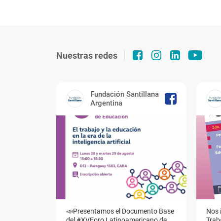
Nuestras redes
Fundación Santillana
Argentina
📣Presentamos el Documento Base
Nos 
del #XVForo Latinoamericano de
Traba