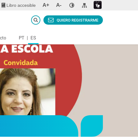
A+
A-
Libro accesible
QUIERO REGISTRARME
PT
|
ES
cto