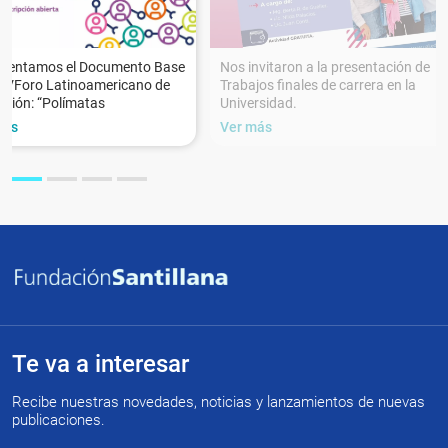
esentamos el Documento Base
Nos invitaron a la presentación de
XVForo Latinoamericano de
Trabajos finales de carrera en la
ción: “Polímatas
Universidad.
más
Ver más
Te va a interesar
Recibe nuestras novedades, noticias y lanzamientos de nuevas
publicaciones.