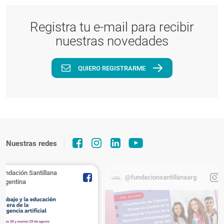
Registra tu e-mail para recibir
nuestras novedades
QUIERO REGISTRARME
Nuestras redes
Fundación Santillana
@fundacionsantillanaarg
Argentina