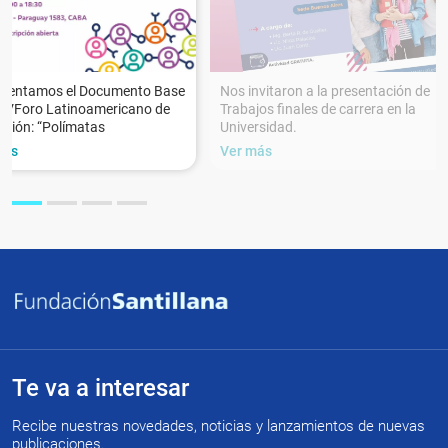
esentamos el Documento Base
Nos invitaron a la presentación de
XVForo Latinoamericano de
Trabajos finales de carrera en la
ción: “Polímatas
Universidad.
más
Ver más
Te va a interesar
Recibe nuestras novedades, noticias y lanzamientos de nuevas
publicaciones.