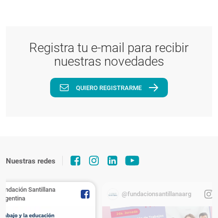
Registra tu e-mail para recibir
nuestras novedades
QUIERO REGISTRARME
Nuestras redes
Fundación Santillana
@fundacionsantillanaarg
Argentina