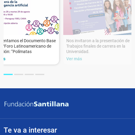
esentamos el Documento Base
Nos invitaron a la presentación de
XVForo Latinoamericano de
Trabajos finales de carrera en la
ción: “Polímatas
Universidad.
más
Ver más
Te va a interesar