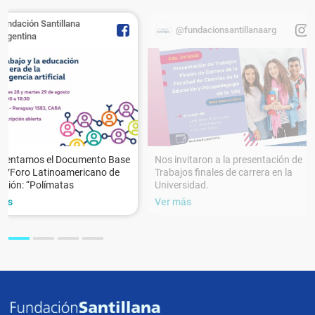
Fundación Santillana
@fundacionsantillanaarg
Argentina
esentamos el Documento Base
Nos invitaron a la presentación de
XVForo Latinoamericano de
Trabajos finales de carrera en la
ción: “Polímatas
Universidad.
más
Ver más