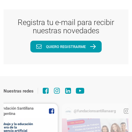
Registra tu e-mail para recibir
nuestras novedades
QUIERO REGISTRARME
Nuestras redes
Fundación Santillana
@fundacionsantillanaarg
Argentina