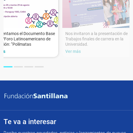
esentamos el Documento Base
Nos invitaron a la presentación de
XVForo Latinoamericano de
Trabajos finales de carrera en la
ción: “Polímatas
Universidad.
más
Ver más
Te va a interesar