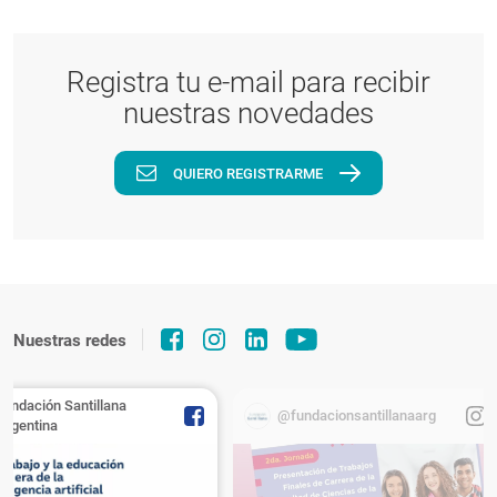
Registra tu e-mail para recibir
nuestras novedades
QUIERO REGISTRARME
Nuestras redes
Fundación Santillana
@fundacionsantillanaarg
Argentina