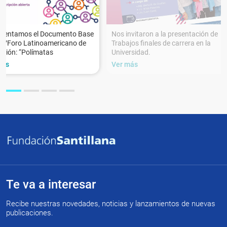
esentamos el Documento Base
Nos invitaron a la presentación de
XVForo Latinoamericano de
Trabajos finales de carrera en la
ción: “Polímatas
Universidad.
más
Ver más
Te va a interesar
Recibe nuestras novedades, noticias y lanzamientos de nuevas
publicaciones.