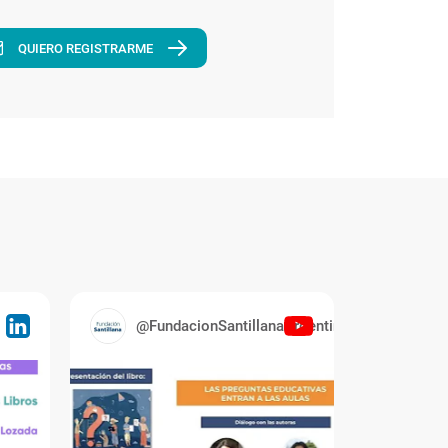
QUIERO REGISTRARME
@FundacionSantillanaArgentina