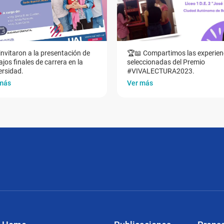
invitaron a la presentación de
🏆📖 Compartimos las experien
jos finales de carrera en la
seleccionadas del Premio
ersidad.
#VIVALECTURA2023.
más
Ver más