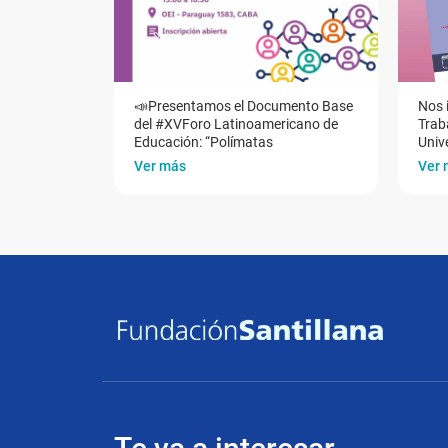
📣Presentamos el Documento Base
Nos 
del #XVForo Latinoamericano de
Traba
Educación: “Polímatas
Univ
Ver más
Ver 