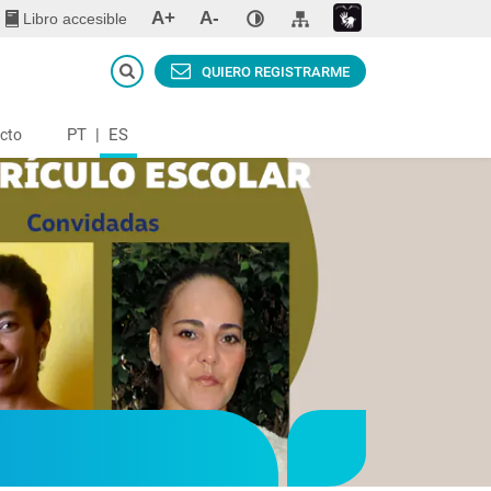
A+
A-
Libro accesible
QUIERO REGISTRARME
PT
|
ES
cto