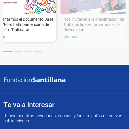
esentamos el Documento Base
Nos invitaron a la presentación de
XVForo Latinoamericano de
Trabajos finales de carrera en la
ción: “Polímatas
Universidad.
más
Ver más
Te va a interesar
Recibe nuestras novedades, noticias y lanzamientos de nuevas
publicaciones.