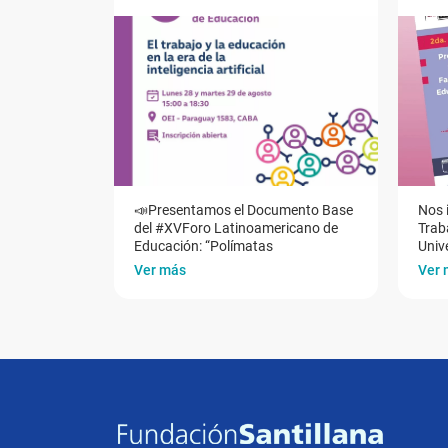
📣Presentamos el Documento Base
Nos 
del #XVForo Latinoamericano de
Traba
Educación: “Polímatas
Univ
Ver más
Ver 