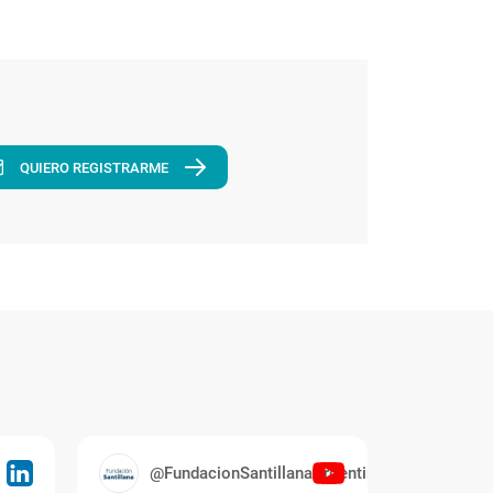
QUIERO REGISTRARME
@FundacionSantillanaArgentina