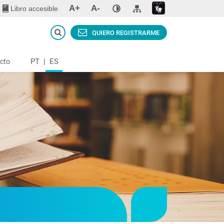
A+
A-
Libro accesible
QUIERO REGISTRARME
PT
|
ES
cto