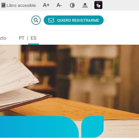
A+
A-
Libro accesible
QUIERO REGISTRARME
PT
|
ES
cto