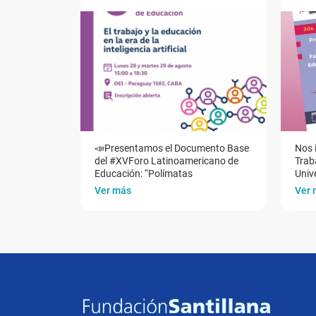
📣Presentamos el Documento Base
Nos 
del #XVForo Latinoamericano de
Traba
Educación: “Polímatas
Univ
Ver más
Ver 