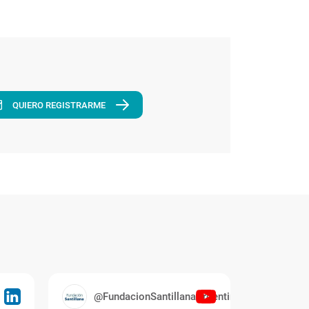
QUIERO REGISTRARME
@FundacionSantillanaArgentina