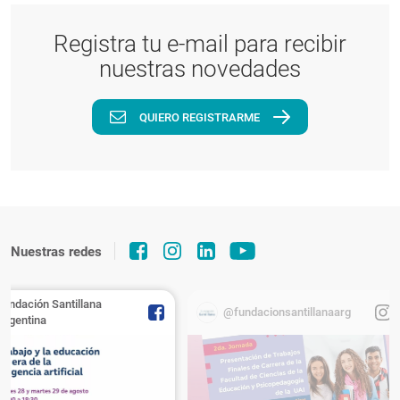
Registra tu e-mail para recibir
nuestras novedades
QUIERO REGISTRARME
Nuestras redes
Fundación Santillana
@fundacionsantillanaarg
Argentina