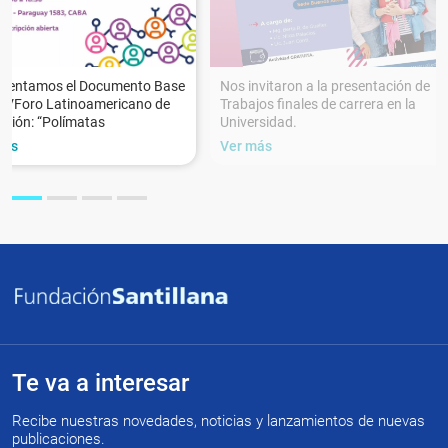
esentamos el Documento Base
Nos invitaron a la presentación de
XVForo Latinoamericano de
Trabajos finales de carrera en la
ción: “Polímatas
Universidad.
más
Ver más
Te va a interesar
Recibe nuestras novedades, noticias y lanzamientos de nuevas
publicaciones.