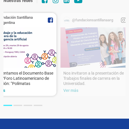
Nuestras redes
Fundación Santillana
@fundacionsantillanaarg
Argentina
esentamos el Documento Base
Nos invitaron a la presentación de
XVForo Latinoamericano de
Trabajos finales de carrera en la
ción: “Polímatas
Universidad.
más
Ver más