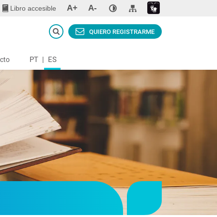
A+
A-
Libro accesible
QUIERO REGISTRARME
PT
|
ES
cto