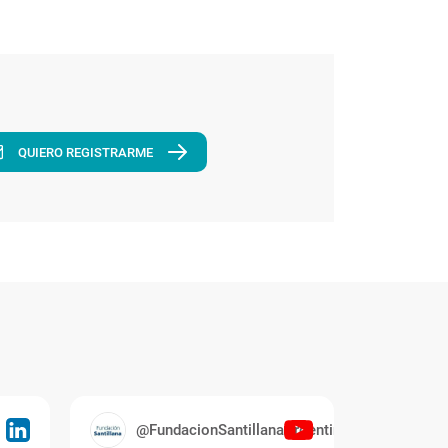
QUIERO REGISTRARME
@FundacionSantillanaArgentina