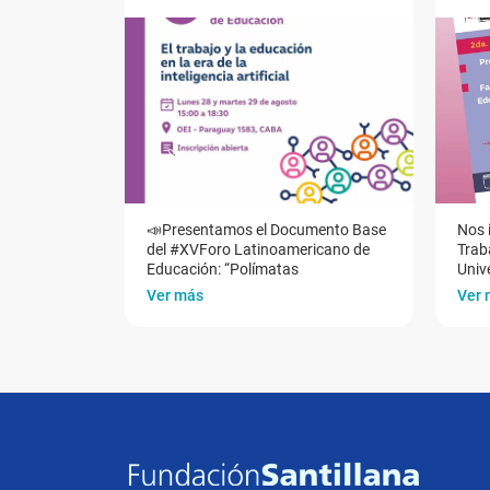
📣Presentamos el Documento Base
Nos 
del #XVForo Latinoamericano de
Traba
Educación: “Polímatas
Univ
Ver más
Ver 