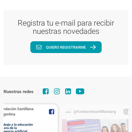
Registra tu e-mail para recibir
nuestras novedades
QUIERO REGISTRARME
Nuestras redes
Fundación Santillana
@fundacionsantillanaarg
Argentina