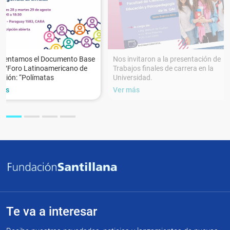
esentamos el Documento Base
Nos invitaron a la presentación de
XVForo Latinoamericano de
Trabajos finales de carrera en la
ción: “Polímatas
Universidad.
más
Ver más
Te va a interesar