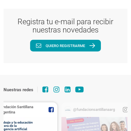
Registra tu e-mail para recibir
nuestras novedades
QUIERO REGISTRARME
Nuestras redes
Fundación Santillana
@fundacionsantillanaarg
Argentina