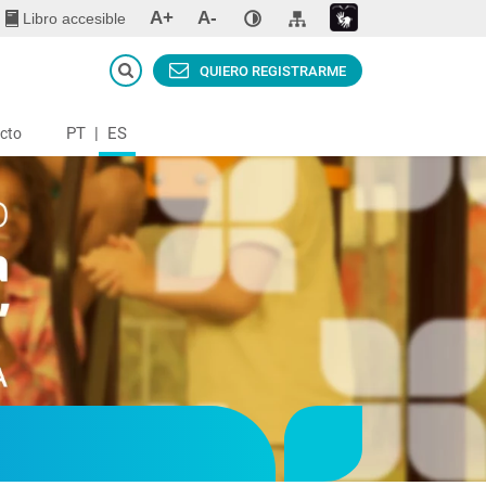
A+
A-
Libro accesible
QUIERO REGISTRARME
PT
|
ES
cto